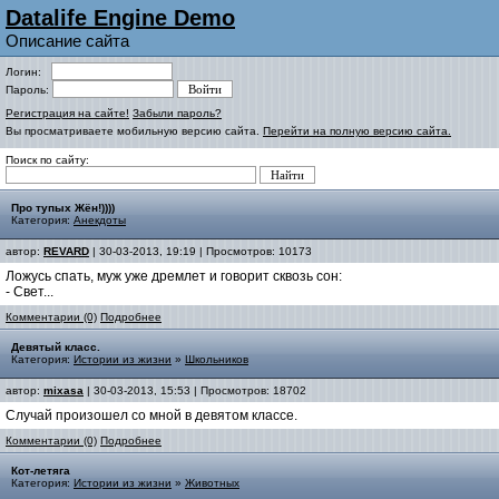
Datalife Engine Demo
Описание сайта
Логин:
Пароль:
Регистрация на сайте!
Забыли пароль?
Вы просматриваете мобильную версию сайта.
Перейти на полную версию сайта.
Поиск по сайту:
Про тупых Жён!))))
Категория:
Анекдоты
автор:
REVARD
| 30-03-2013, 19:19 | Просмотров: 10173
Ложусь спать, муж уже дремлет и говорит сквозь сон:
- Свет...
Комментарии (0)
Подробнее
Девятый класс.
Категория:
Истории из жизни
»
Школьников
автор:
mixasa
| 30-03-2013, 15:53 | Просмотров: 18702
Случай произошел со мной в девятом классе.
Комментарии (0)
Подробнее
Кот-летяга
Категория:
Истории из жизни
»
Животных