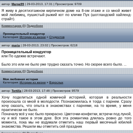
автор:
Marga99
| 29-03-2013, 17:31 | Просмотров: 9709
Я живу в десятиэтажном кирпичном доме на 8-ом этаже и со мной живет
мой любимец, пушистый рыжий кот по кличке Пух (шотландский хайленд-
страйт).
Комментарии (0)
Подробнее
Проницательный кондуктор
Категория:
Истории из жизни
»
Студентов
автор:
maria
| 28-03-2013, 23:02 | Просмотров: 6218
Проницательный кондуктор
или По одежке встречают.
Было это или не было уже трудно сказать точно. Но скорее всего было. ...
Комментарии (0)
Подробнее
Моя любовная история
Категория:
Истории из жизни
»
Взрослых
автор:
Tortilla
| 28-03-2013, 17:46 | Просмотров: 9579
Хочу поделиться одной комичной историей, которая в реальности
произошла со мной в молодости. Познакомилась я тогда с парнем. Сразу
хочу сказать, что опыта в знакомствах с парнями, на то время, у меня
практически не было.
Поначалу всё у нас было прекрасно. Цветочки-конфетки, встречи под луной,
ну и всё такое в этом духе. Вся эта романтика длилась ровно до того
момента, пока мы не вздумали отметить наш первый месячный юбилей
знакомства. Решили мы отметить сей праздник