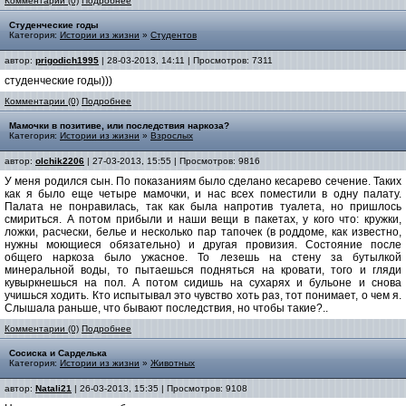
Комментарии (0)
Подробнее
Cтуденческие годы
Категория:
Истории из жизни
»
Студентов
автор:
prigodich1995
| 28-03-2013, 14:11 | Просмотров: 7311
студенческие годы)))
Комментарии (0)
Подробнее
Мамочки в позитиве, или последствия наркоза?
Категория:
Истории из жизни
»
Взрослых
автор:
olchik2206
| 27-03-2013, 15:55 | Просмотров: 9816
У меня родился сын. По показаниям было сделано кесарево сечение. Таких
как я было еще четыре мамочки, и нас всех поместили в одну палату.
Палата не понравилась, так как была напротив туалета, но пришлось
смириться. А потом прибыли и наши вещи в пакетах, у кого что: кружки,
ложки, расчески, белье и несколько пар тапочек (в роддоме, как известно,
нужны моющиеся обязательно) и другая провизия. Состояние после
общего наркоза было ужасное. То лезешь на стену за бутылкой
минеральной воды, то пытаешься подняться на кровати, того и гляди
кувыркнешься на пол. А потом сидишь на сухарях и бульоне и снова
учишься ходить. Кто испытывал это чувство хоть раз, тот понимает, о чем я.
Слышала раньше, что бывают последствия, но чтобы такие?..
Комментарии (0)
Подробнее
Сосиска и Сарделька
Категория:
Истории из жизни
»
Животных
автор:
Natali21
| 26-03-2013, 15:35 | Просмотров: 9108