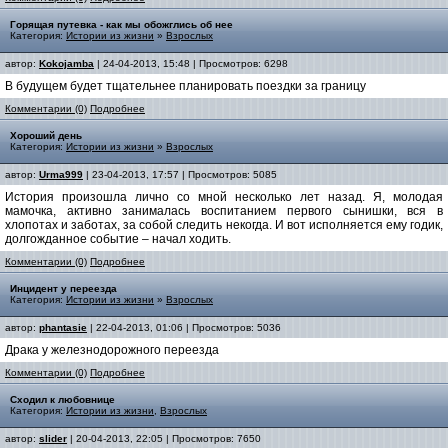
Горящая путевка - как мы обожглись об нее
Категория:
Истории из жизни
»
Взрослых
автор:
Kokojamba
| 24-04-2013, 15:48 | Просмотров: 6298
В будущем будет тщательнее планировать поездки за границу
Комментарии (0)
Подробнее
Хороший день
Категория:
Истории из жизни
»
Взрослых
автор:
Urma999
| 23-04-2013, 17:57 | Просмотров: 5085
История произошла лично со мной несколько лет назад. Я, молодая
мамочка, активно занималась воспитанием первого сынишки, вся в
хлопотах и заботах, за собой следить некогда. И вот исполняется ему годик,
долгожданное событие – начал ходить.
Комментарии (0)
Подробнее
Инцидент у переезда
Категория:
Истории из жизни
»
Взрослых
автор:
phantasie
| 22-04-2013, 01:06 | Просмотров: 5036
Драка у железнодорожного переезда
Комментарии (0)
Подробнее
Сходил к любовнице
Категория:
Истории из жизни
,
Взрослых
автор:
slider
| 20-04-2013, 22:05 | Просмотров: 7650