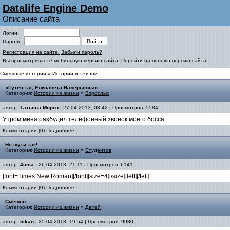
Datalife Engine Demo
Описание сайта
Логин:
Пароль:
Регистрация на сайте!
Забыли пароль?
Вы просматриваете мобильную версию сайта.
Перейти на полную версию сайта.
Смешные истории
»
Истории из жизни
«Гутен таг, Елизавета Валерьевна».
Категория:
Истории из жизни
»
Взрослых
автор:
Татьяна Мороз
| 27-04-2013, 08:42 | Просмотров: 5584
Утром меня разбудил телефонный звонок моего босса.
Комментарии (0)
Подробнее
Не шути так!
Категория:
Истории из жизни
»
Студентов
автор:
4uma
| 26-04-2013, 21:11 | Просмотров: 6141
[font=Times New Roman][/font][size=4][/size][left][/left]
Комментарии (0)
Подробнее
Смешно
Категория:
Истории из жизни
»
Детей
автор:
bikan
| 25-04-2013, 19:54 | Просмотров: 9980