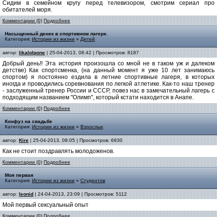
Сидим в семейном кругу перед телевизором, смотрим сериал про
обитателей моря.
Комментарии (0)
Подробнее
Насыщенный денек в спортивном лагере.
Категория:
Истории из жизни
»
Детей
автор:
likalolpone
| 25-04-2013, 08:42 | Просмотров: 8187
Добрый день!! Эта история произошла со мной не в таком уж и далеком
детстве) Как спортсменка, (на данный момент я уже 10 лет занимаюсь
спортом) я постоянно ездила в летние спортивные лагеря, в которых
иногда и проводились соревнования по легкой атлетике. Как-то наш тренер
- заслуженный тренер России и СССР, повез нас в замечательный лагерь с
подходящим названием "Олимп", который кстати находится в Анапе.
Комментарии (0)
Подробнее
Конфуз на свадьбе
Категория:
Истории из жизни
»
Взрослых
автор:
Kire
| 25-04-2013, 08:05 | Просмотров: 6930
Как не стоит поздравлять молодоженов.
Комментарии (0)
Подробнее
Моя первая
Категория:
Истории из жизни
»
Студентов
автор:
leonid
| 24-04-2013, 23:09 | Просмотров: 5112
Мой первый сексуальный опыт
Комментарии (0)
Подробнее