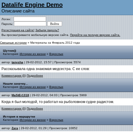
Datalife Engine Demo
Описание сайта
Логин:
Пароль:
Регистрация на сайте!
Забыли пароль?
Вы просматриваете мобильную версию сайта.
Перейти на полную версию сайта.
Смешные истории
» Материалы за Февраль 2012 года
Шутник))
Категория:
Истории из жизни
»
Взрослых
автор:
tanysha
| 29-02-2012, 15:57 | Просмотров: 5574
Рассказывала одна знакомая медсестра. С ее слов:
Комментарии (0)
Подробнее
Нашли заначку...
Категория:
Истории из жизни
»
Взрослых
автор:
MaStEr1318
| 29-02-2012, 04:03 | Просмотров: 5969
Когда я был молодой, то работал на рыболовном судне радистом.
Комментарии (0)
Подробнее
История в маршрутке
Категория:
Истории из жизни
»
Взрослых
автор:
Zara
| 29-02-2012, 01:29 | Просмотров: 10852