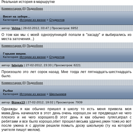
Реальная история в маршрутке
Комментарии (0)
Подробнее
Висит на заборе...
Категория:
Истории из жизни
»
Студентов
автор:
Velma
| 28-02-2012, 03:47 | Просмотров: 6952
О том как мы с моей одногрупницей попали в "засаду" и выбирались из
места заточения...)
Комментарии (0)
Подробнее
Горькие вишни.
Категория:
Истории из жизни
»
Студентов
автор:
fabyjuty
| 27-02-2012, 23:33 | Просмотров: 6221
Произошло это лет сорок назад. Мне тогда лет пятнадцать-шестнадцать
было.
Комментарии (0)
Подробнее
Рыбки
Категория:
Истории из жизни
»
Школьников
автор:
Biznes13
| 27-02-2012, 19:02 | Просмотров: 7939
Однажды я как обычно пришел в школу то есть меня привела моя
мама.День начинался в этот день очень хорошо,он не предвещал не чего
плохого и не чего хорошего.В этот день я как обычно гулял,играл с
ребятами и все было хорошо,обет прошел весьма удачно,ужин тоже,но вот
после ужина я с другом решили помыть доску школьную (ту на которой
учителя пишут мелом).