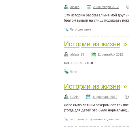
ole4ka
20 сентября 2012
Эту историю рассказал мне мой друг. Л
братом вышли на улицу подышать пок
Лето
,
девушка
Истории из жизни
»
alalala_25
11 сентября 2012
как я провел лето
Лето
Истории из жизни
»
CANY
11 февраля 2012
Дело было летним вечером лет так пять
(тогда для детей это было нормально)..
лето
,
гулять
,
хулиганить
,
детство