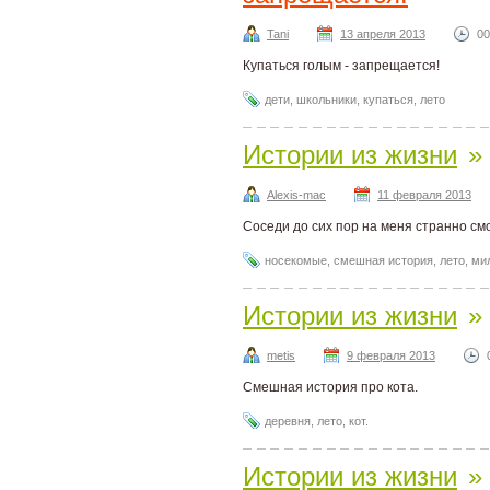
Tani
13 апреля 2013
00
Купаться голым - запрещается!
дети
,
школьники
,
купаться
,
лето
Истории из жизни
»
Alexis-mac
11 февраля 2013
Соседи до сих пор на меня странно смо
носекомые
,
смешная история
,
лето
,
ми
Истории из жизни
»
metis
9 февраля 2013
Смешная история про кота.
деревня
,
лето
,
кот.
Истории из жизни
»