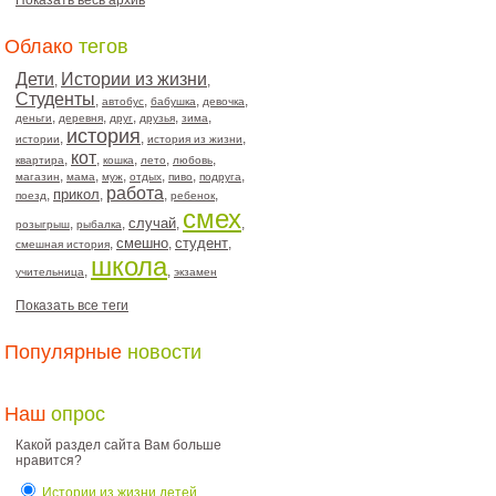
Показать весь архив
Облако
тегов
Дети
Истории из жизни
,
,
Студенты
,
,
,
,
автобус
бабушка
девочка
,
,
,
,
,
деньги
деревня
друг
друзья
зима
история
,
,
,
истории
история из жизни
кот
,
,
,
,
,
квартира
кошка
лето
любовь
,
,
,
,
,
,
магазин
мама
муж
отдых
пиво
подруга
работа
прикол
,
,
,
,
поезд
ребенок
смех
случай
,
,
,
,
розыгрыш
рыбалка
смешно
студент
,
,
,
смешная история
школа
,
,
учительница
экзамен
Показать все теги
Популярные
новости
Наш
опрос
Какой раздел сайта Вам больше
нравится?
Истории из жизни детей