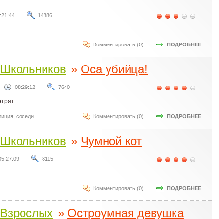
:21:44
14886
Комментировать (0)
ПОДРОБНЕЕ
Школьников
»
Оса убийца!
08:29:12
7640
трят...
лиция
,
соседи
Комментировать (0)
ПОДРОБНЕЕ
Школьников
»
Чумной кот
05:27:09
8115
Комментировать (0)
ПОДРОБНЕЕ
Взрослых
»
Остроумная девушка