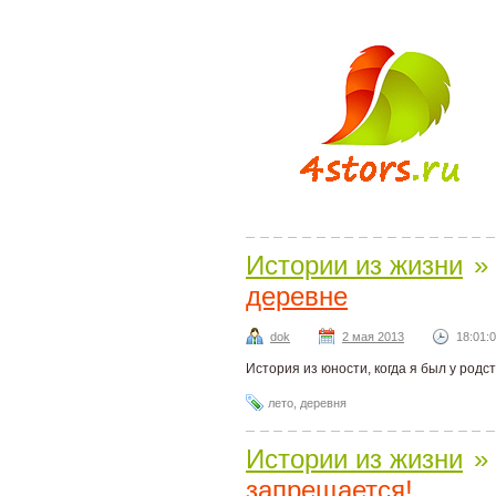
Истории из жизни
»
деревне
dok
2 мая 2013
18:01:
История из юности, когда я был у родс
лето
,
деревня
Истории из жизни
»
запрещается!