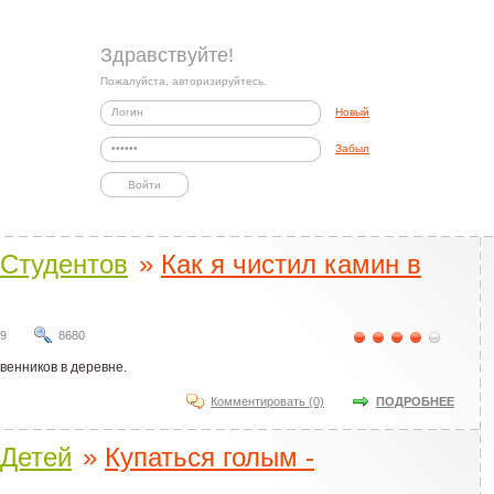
Здравствуйте!
Пожалуйста, авторизируйтесь.
Новый
Забыл
Студентов
»
Как я чистил камин в
09
8680
твенников в деревне.
Комментировать (0)
ПОДРОБНЕЕ
Детей
»
Купаться голым -