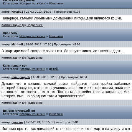
Сосиска и Сарделька
Категория:
Истории из жизни
»
Животных
автор:
Natali21
| 26-03-2013, 15:35 | Просмотров: 9108
Наверное, самыми любимыми домашними питомцами являются кошки.
Комментарии (0)
Подробнее
Про Пушу
Категория:
Истории из жизни
»
Животных
автор:
Marinell
| 19-03-2013, 17:10 | Просмотров: 4986
В квартире моей свекрови живет кот. Долго уже живет, лет шестнадцать...
Комментарии (0)
Подробнее
Катя, папа и кот
Категория:
Истории из жизни
»
Детей
автор:
inna_pugach
| 16-03-2013, 12:06 | Просмотров: 6264
Думаю, что в копилке каждой семьи найдется пара тройка забавных
историй и казусов, которые случились с папами и их отпрысками, когда они
остаются, так сказать, тет-а-тет. Так вот моё семейство не исключение. Моя
история, именно об одном таком “происшествии”.
Комментарии (0)
Подробнее
Вечено гуляющий кот
Категория:
Истории из жизни
»
Животных
автор:
ppaaww
| 8-02-2013, 05:15 | Просмотров: 5581
История про то, как домашний кот очень просился в марте на улицу и вот