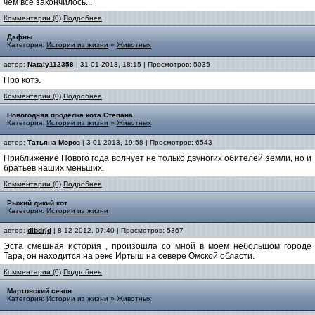
чем все закончилось...
Комментарии (0)
Подробнее
Дафны
Категория:
Истории из жизни
»
Животных
автор:
Nataly112358
| 31-01-2013, 18:15 | Просмотров: 5035
Про котэ.
Комментарии (0)
Подробнее
Новогодняя проделка кота Степана
Категория:
Истории из жизни
»
Животных
автор:
Татьяна Мороз
| 3-01-2013, 19:58 | Просмотров: 6543
Приближение Нового года волнует не только двуногих обителей земли, но и
братьев наших меньших.
Комментарии (0)
Подробнее
Рыжий дикий кот
Категория:
Истории из жизни
автор:
dibdrjd
| 8-12-2012, 07:40 | Просмотров: 5367
Эста
смешная история
, произошла со мной в моём небольшом городе
Тара, он находится на реке Иртыш на севере Омской области.
Комментарии (0)
Подробнее
Мартовский сезон
Категория:
Истории из жизни
»
Животных