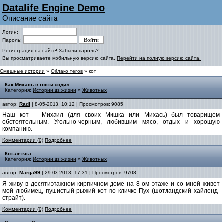
Datalife Engine Demo
Описание сайта
Логин:
Пароль:
Регистрация на сайте!
Забыли пароль?
Вы просматриваете мобильную версию сайта.
Перейти на полную версию сайта.
Смешные истории
»
Облако тегов
» кот
Как Михась в гости ходил
Категория:
Истории из жизни
»
Животных
автор:
Radi
| 8-05-2013, 10:12 | Просмотров: 9085
Наш кот – Михаил (для своих Мишка или Михась) был товарищем
обстоятельным. Угольно-черным, любившим мясо, отдых и хорошую
компанию.
Комментарии (0)
Подробнее
Кот-летяга
Категория:
Истории из жизни
»
Животных
автор:
Marga99
| 29-03-2013, 17:31 | Просмотров: 9708
Я живу в десятиэтажном кирпичном доме на 8-ом этаже и со мной живет
мой любимец, пушистый рыжий кот по кличке Пух (шотландский хайленд-
страйт).
Комментарии (0)
Подробнее