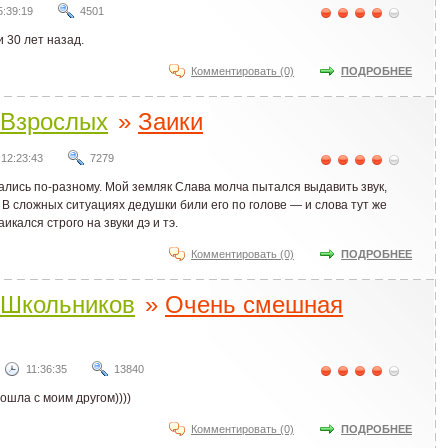
5:39:19
4501
 30 лет назад.
Комментировать (0)
ПОДРОБНЕЕ
Взрослых
»
Заики
12:23:43
7279
кались по-разному. Мой земляк Слава молча пытался выдавить звук,
а. В сложных ситуациях дедушки били его по голове — и слова тут же
кался строго на звуки дэ и тэ.
Комментировать (0)
ПОДРОБНЕЕ
Школьников
»
Очень смешная
11:36:35
13840
ошла с моим другом))))
Комментировать (0)
ПОДРОБНЕЕ