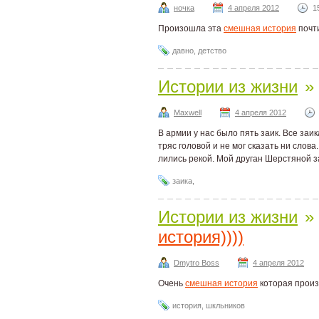
ночка
4 апреля 2012
1
Произошла эта
смешная история
почти
давно
,
детство
Истории из жизни
»
Maxwell
4 апреля 2012
В армии у нас было пять заик. Все заи
тряс головой и не мог сказать ни слов
лились рекой. Мой друган Шерстяной заи
заика
,
Истории из жизни
»
история))))
Dmytro Boss
4 апреля 2012
Очень
смешная история
которая произ
история
,
шкльников