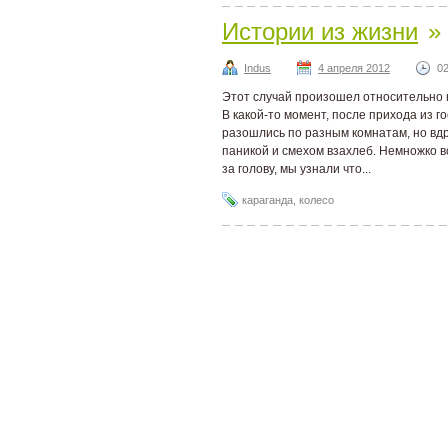
Истории из жизни
»
Indus
4 апреля 2012
02
Этот случай произошел относительно 
В какой-то момент, после прихода из г
разошлись по разным комнатам, но вд
паникой и смехом взахлеб. Немножко 
за голову, мы узнали что...
караганда
,
колесо