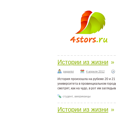
Истории из жизни
»
paganist
4 апреля 2012
История произошла на рубеже 20 и 21 
университета в провинциальном городе
смотрят, как на чудо, в рот им загляды
студент
,
американцы
Истории из жизни
»