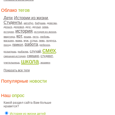
Облако
тегов
Дети
Истории из жизни
,
,
Студенты
,
,
,
,
автобус
бабушка
девочка
,
,
,
,
,
деньги
деревня
друг
друзья
зима
история
,
,
,
истории
история из жизни
кот
,
,
,
,
,
квартира
кошка
лето
любовь
,
,
,
,
,
,
магазин
мама
муж
отдых
пиво
подруга
работа
прикол
,
,
,
,
поезд
ребенок
смех
случай
,
,
,
,
розыгрыш
рыбалка
смешно
студент
,
,
,
смешная история
школа
,
,
учительница
экзамен
Показать все теги
Популярные
новости
Наш
опрос
Какой раздел сайта Вам больше
нравится?
Истории из жизни детей