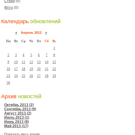
Стихи
(6)
Фото
(0)
Календарь
обновлений
«
Апрель 2012
»
Пн
Вт
Ср
Чт
Пт
Сб
Вс
1
2
3
4
5
6
7
8
9
10
11
12
13
14
15
16
17
18
19
20
21
22
23
24
25
26
27
28
29
30
Архив
новостей
Октябрь 2013 (2)
Сентябрь 2013 (9)
Август 2013 (2)
Июль 2013 (1)
Июнь 2013 (8)
Май 2013 (17)
Показать весь архив