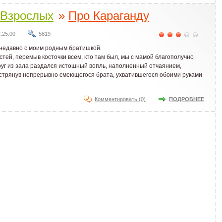
Взрослых
»
Про Караганду
:25:00
5819
недавно с моим родным братишкой.
остей, перемыв косточки всем, кто там был, мы с мамой благополучно
руг из зала раздался истошный вопль, наполненный отчаянием,
встрянув непрерывно смеющегося брата, ухватившегося обоими руками
Комментировать (0)
ПОДРОБНЕЕ