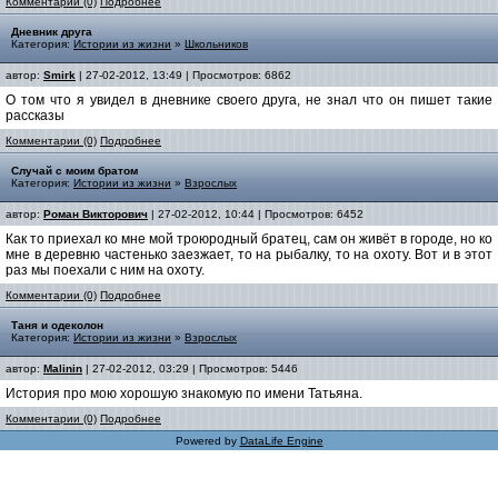
Комментарии (0)
Подробнее
Дневник друга
Категория:
Истории из жизни
»
Школьников
автор:
Smirk
| 27-02-2012, 13:49 | Просмотров: 6862
О том что я увидел в дневнике своего друга, не знал что он пишет такие
рассказы
Комментарии (0)
Подробнее
Случай с моим братом
Категория:
Истории из жизни
»
Взрослых
автор:
Роман Викторович
| 27-02-2012, 10:44 | Просмотров: 6452
Как то приехал ко мне мой троюродный братец, сам он живёт в городе, но ко
мне в деревню частенько заезжает, то на рыбалку, то на охоту. Вот и в этот
раз мы поехали с ним на охоту.
Комментарии (0)
Подробнее
Таня и одеколон
Категория:
Истории из жизни
»
Взрослых
автор:
Malinin
| 27-02-2012, 03:29 | Просмотров: 5446
История про мою хорошую знакомую по имени Татьяна.
Комментарии (0)
Подробнее
Powered by
DataLife Engine