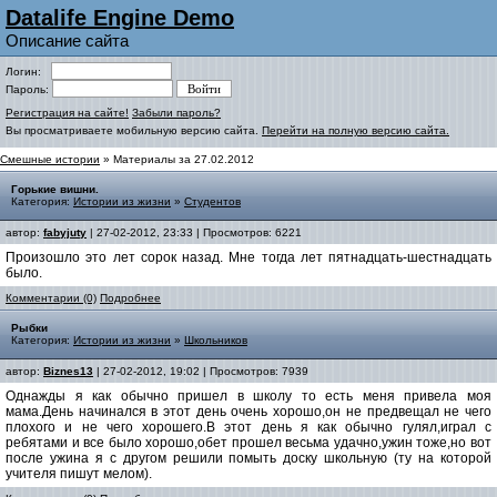
Datalife Engine Demo
Описание сайта
Логин:
Пароль:
Регистрация на сайте!
Забыли пароль?
Вы просматриваете мобильную версию сайта.
Перейти на полную версию сайта.
Смешные истории
» Материалы за 27.02.2012
Горькие вишни.
Категория:
Истории из жизни
»
Студентов
автор:
fabyjuty
| 27-02-2012, 23:33 | Просмотров: 6221
Произошло это лет сорок назад. Мне тогда лет пятнадцать-шестнадцать
было.
Комментарии (0)
Подробнее
Рыбки
Категория:
Истории из жизни
»
Школьников
автор:
Biznes13
| 27-02-2012, 19:02 | Просмотров: 7939
Однажды я как обычно пришел в школу то есть меня привела моя
мама.День начинался в этот день очень хорошо,он не предвещал не чего
плохого и не чего хорошего.В этот день я как обычно гулял,играл с
ребятами и все было хорошо,обет прошел весьма удачно,ужин тоже,но вот
после ужина я с другом решили помыть доску школьную (ту на которой
учителя пишут мелом).