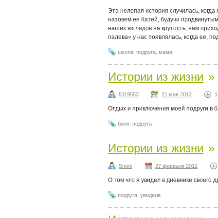
Эта нелепая история случилась, когда 
назовем ее Катей, будучи продвинутым
наших взглядов на крутость, нам прих
палева» у нас появлялась, когда ее, по
школа
,
подруга
,
мама
Истории из жизни
»
5119553
21 мая 2012
1
Отдых и приключения моей подруги в 
баня
,
подруга
Истории из жизни
»
Smirk
27 февраля 2012
О том что я увидел в дневнике своего д
подруга
,
увидела