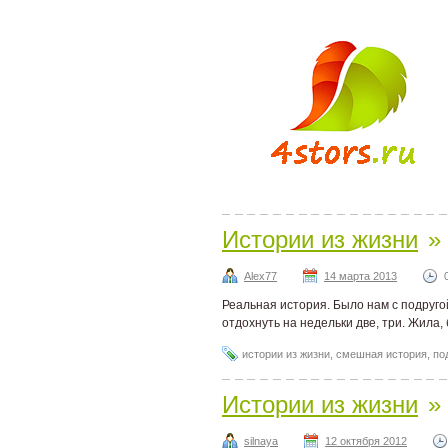
Истории из жизни
»
Alex77
14 марта 2013
Реальная история. Было нам с подругой
отдохнуть на недельки две, три. Жила,
истории из жизни
,
смешная история
,
по
Истории из жизни
»
silnaya
12 октября 2012