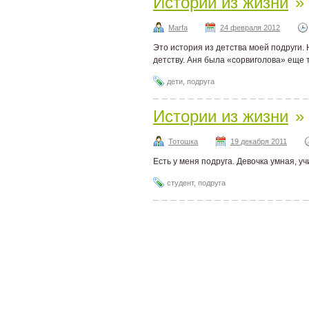
Истории из жизни
»
Marfa
24 февраля 2012
Это история из детства моей подруги. 
детству. Аня была «сорвиголова» еще т
дети
,
подруга
Истории из жизни
»
Тотошка
19 декабря 2011
Есть у меня подруга. Девочка умная, у
студент
,
подруга