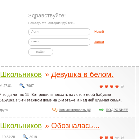
Здравствуйте!
Пожалуйста, авторизируйтесь.
Новый
Забыл
Школьников
»
Девушка в белом.
04:27:01
7967
 тогда лет по 15. Вот решили поехать на лето к моей бабушке
 бабушка в 5-ти этажном доме на 2-м этаже, а над ней шумная семья.
друга
Комментировать (0)
ПОДРОБНЕЕ
Школьников
»
Обозналась...
10:34:28
8019