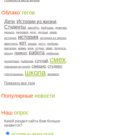
Показать весь архив
Облако
тегов
Дети
Истории из жизни
,
,
Студенты
,
,
,
,
автобус
бабушка
девочка
,
,
,
,
,
деньги
деревня
друг
друзья
зима
история
,
,
,
истории
история из жизни
кот
,
,
,
,
,
квартира
кошка
лето
любовь
,
,
,
,
,
,
магазин
мама
муж
отдых
пиво
подруга
работа
прикол
,
,
,
,
поезд
ребенок
смех
случай
,
,
,
,
розыгрыш
рыбалка
смешно
студент
,
,
,
смешная история
школа
,
,
учительница
экзамен
Показать все теги
Популярные
новости
Наш
опрос
Какой раздел сайта Вам больше
нравится?
Истории из жизни детей