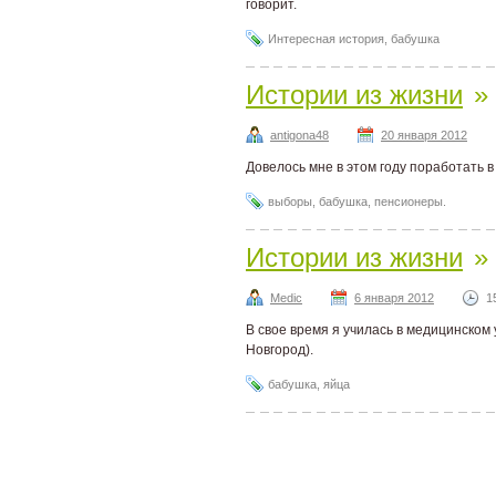
говорит.
Интересная история
,
бабушка
Истории из жизни
»
antigona48
20 января 2012
Довелось мне в этом году поработать 
выборы
,
бабушка
,
пенсионеры.
Истории из жизни
»
Medic
6 января 2012
1
В свое время я училась в медицинском
Новгород).
бабушка
,
яйца