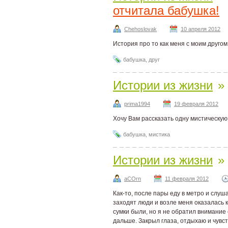
отчитала бабушка!
Chehoslovak
10 апреля 2012
История про то как меня с моим друго
бабушка
,
друг
Истории из жизни
»
prima1994
19 февраля 2012
Хочу Вам рассказать одну мистическу
бабушка
,
мистика
Истории из жизни
»
aCOrn
11 февраля 2012
Как-то, после пары еду в метро и слуш
заходят люди и возле меня оказалась к
сумки были, но я не обратил внимание 
дальше. Закрыл глаза, отдыхаю и чувст