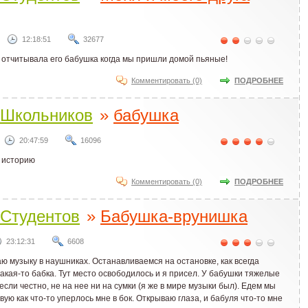
12:18:51
32677
м отчитывала его бабушка когда мы пришли домой пьяные!
Комментировать (0)
ПОДРОБНЕЕ
Школьников
»
бабушка
20:47:59
16096
ю историю
Комментировать (0)
ПОДРОБНЕЕ
Студентов
»
Бабушка-врунишка
23:12:31
6608
аю музыку в наушниках. Останавливаемся на остановке, как всегда
акая-то бабка. Тут место освободилось и я присел. У бабушки тяжелые
если честно, не на нее ни на сумки (я же в мире музыки был). Едем мы
вую как что-то уперлось мне в бок. Открываю глаза, и бабуля что-то мне