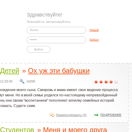
Здравствуйте!
Пожалуйста, авторизируйтесь.
Новый
Забыл
Детей
»
Ох уж эти бабушки
12:29:40
16098
рождения моего сына. Свекровь и мама имеют свое видение процесса
ут меня. Но в моей семье родился по-настоящему непревзойденный
день они своим "воспитанием" пополняют копилку семейных историй.
лакать. Судите сами.
Комментировать (0)
ПОДРОБНЕЕ
Студентов
»
Меня и моего друга