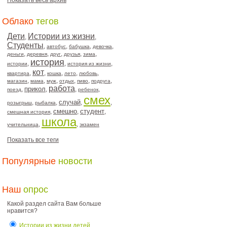
Показать весь архив
Облако
тегов
Дети
Истории из жизни
,
,
Студенты
,
,
,
,
автобус
бабушка
девочка
,
,
,
,
,
деньги
деревня
друг
друзья
зима
история
,
,
,
истории
история из жизни
кот
,
,
,
,
,
квартира
кошка
лето
любовь
,
,
,
,
,
,
магазин
мама
муж
отдых
пиво
подруга
работа
прикол
,
,
,
,
поезд
ребенок
смех
случай
,
,
,
,
розыгрыш
рыбалка
смешно
студент
,
,
,
смешная история
школа
,
,
учительница
экзамен
Показать все теги
Популярные
новости
Наш
опрос
Какой раздел сайта Вам больше
нравится?
Истории из жизни детей