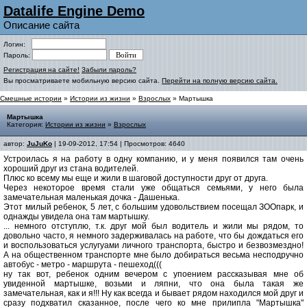
Datalife Engine Demo
Описание сайта
Логин:
Пароль:
Регистрация на сайте!
Забыли пароль?
Вы просматриваете мобильную версию сайта.
Перейти на полную версию сайта.
Смешные истории
»
Истории из жизни
»
Взрослых
» Мартышка
Мартышка
Категория:
Истории из жизни
»
Взрослых
автор:
JuJuKo
| 19-09-2012, 17:54 | Просмотров: 4640
Устроилась я на работу в одну компанию, и у меня появился там очень
хороший друг из стана водителей.
Плюс ко всему мы еще и жили в шаговой доступности друг от друга.
Через некоторое время стали уже общаться семьями, у него была
замечательная маленькая дочка - Дашенька.
Этот милый ребенок, 5 лет, с большим удовольствием посещал ЗООпарк, и
однажды увидела она там мартышку.
... немного отступлю, т.к. друг мой был водитель и жили мы рядом, то
довольно часто, я немного задерживалась на работе, что бы дождаться его
и воспользоваться услугуами личного транспорта, быстро и безвозмездно!
А на общественном транспорте мне было добираться весьма несподручно
автобус - метро - маршрута - пешеход(((
ну так вот, ребенок одним вечером с упоением рассказывая мне об
увиденной мартышке, возьми и ляпни, что она была такая же
замечательная, как и я!!! Ну как всегда и бывает рядом находился мой друг и
сразу подхватил сказанное, после чего ко мне прилипла "Мартышка"