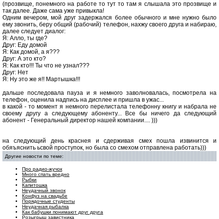
(прозвище, понемного на работе то тут то там я слышала это прозвище и
так далее. Даже сама уже привыкла!
Одним вечером, мой друг задержался более обычного и мне нужно было
ему звонить, беру общий (рабочий) телефон, нахжу своего друга и набираю,
далее следует диалог:
Я: Алло, ты где?
Друг: Еду домой
Я: Как домой, а я???
Друг: А это кто?
Я: Как кто!!! Ты что не узнал???
Друг: Нет
Я: Ну это же я!! Мартышка!!!
дальше последовала пауза и я немного заволновалась, посмотрела на
телефон, оценила надпись на дисплее и пришла в ужас...
в какой - то момент я немного перелистала телефонну книгу и набрала не
своему другу а следующему абоненту... Все бы ничего да следующий
абонент - Генеральный директор нашей компании.... )))
на следующий день краснея и сдерживая смех пошла извинится и
обяъяснить ьсвой проступок, но была со смехом отправлена работать)))
Другие новости по теме:
Про радио-жучок
Много спать вредно
Рыбки
Капитошка
Неудачный звонок
Конфуз на свадьбе
Порядочные студенты
Неудачная рыбалка
Как бабушки понимают друг друга
Розыгрыш завистника