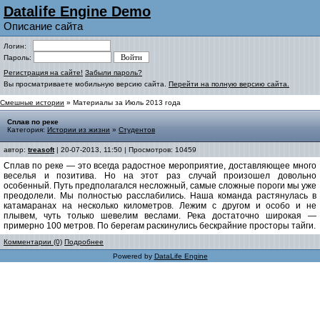
Datalife Engine Demo
Описание сайта
Логин:
Пароль:
Регистрация на сайте!
Забыли пароль?
Вы просматриваете мобильную версию сайта.
Перейти на полную версию сайта.
Смешные истории
» Материалы за Июль 2013 года
Сплав по реке
Категория:
Истории из жизни
»
Студентов
автор:
treasoft
| 20-07-2013, 11:50 | Просмотров: 10459
Сплав по реке — это всегда радостное мероприятие, доставляющее много
веселья и позитива. Но на этот раз случай произошел довольно
особенный. Путь предполагался несложный, самые сложные пороги мы уже
преодолели. Мы полностью расслабились. Наша команда растянулась в
катамаранах на несколько километров. Лежим с другом и особо и не
плывем, чуть только шевелим веслами. Река достаточно широкая —
примерно 100 метров. По берегам раскинулись бескрайние просторы тайги.
Комментарии (0)
Подробнее
Powered by
DataLife Engine