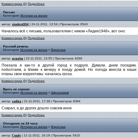
Комментарии (0)
Подробнее
Письмо
Категория:
Истории из жизни
автор:
student304
| 24-11-2011, 13:54 | Просмотров: 6543
Началось всё с письма, пользователем с ником «Лидия1948», вот оно:
Комментарии (0)
Подробнее
Русский ремень
Категория:
Истории из жизни
»
Взрослых
автор:
ayasha
| 22-11-2011, 13:55 | Просмотров: 6266
Поехала я как-то в другой город к подруге. Думали, днем посидим,
поболтаем, а ближе к вечеру я поеду домой. Но погода внесла в наши
планы свои коррективы: началась гроза.
Комментарии (0)
Подробнее
Врать не хорошо
Категория:
Истории из жизни
»
Школьников
автор:
ca6ka
| 21-11-2011, 17:38 | Просмотров: 8364
Соврал, а до других дошло совсем иное
Комментарии (0)
Подробнее
Опоздание на 24 часа
Категория:
Истории из жизни
»
Взрослых
автор:
Глайт
| 21-11-2011, 16:19 | Просмотров: 5410