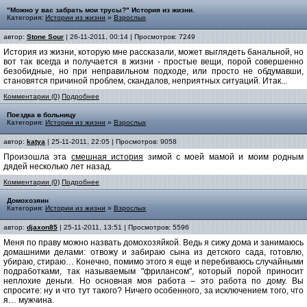
"Можно у вас забрать мои трусы?" История из жизни.
Категория:
Истории из жизни
»
Взрослых
автор:
Stone Sour
| 26-11-2011, 00:14 | Просмотров: 7249
История из жизни, которую мне рассказали, может выглядеть банальной, но
вот так всегда и получается в жизни - простые вещи, порой совершенно
безобидные, но при неправильном подходе, или просто не обдумавши,
становятся причиной проблем, скандалов, неприятных ситуаций. Итак...
Комментарии (0)
Подробнее
Поездка в больницу
Категория:
Истории из жизни
»
Взрослых
автор:
katya
| 25-11-2011, 22:05 | Просмотров: 9058
Произошла эта
смешная история
зимой с моей мамой и моим родным
дядей несколько лет назад.
Комментарии (0)
Подробнее
Домохозяин
Категория:
Истории из жизни
»
Взрослых
автор:
djaxon85
| 25-11-2011, 13:51 | Просмотров: 5596
Меня по праву можно назвать домохозяйкой. Ведь я сижу дома и занимаюсь
домашними делами: отвожу и забираю сына из детского сада, готовлю,
убираю, стираю… Конечно, помимо этого я еще и перебиваюсь случайными
подработками, так называемым "фрилансом", который порой приносит
неплохие деньги. Но основная моя работа – это работа по дому. Вы
спросите: ну и что тут такого? Ничего особенного, за исключением того, что
я… мужчина.