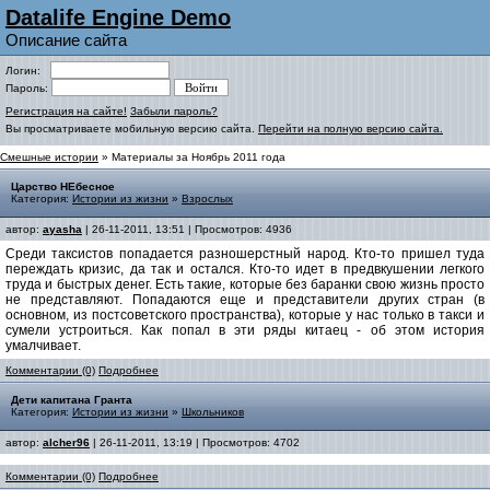
Datalife Engine Demo
Описание сайта
Логин:
Пароль:
Регистрация на сайте!
Забыли пароль?
Вы просматриваете мобильную версию сайта.
Перейти на полную версию сайта.
Смешные истории
» Материалы за Ноябрь 2011 года
Царство НЕбесное
Категория:
Истории из жизни
»
Взрослых
автор:
ayasha
| 26-11-2011, 13:51 | Просмотров: 4936
Среди таксистов попадается разношерстный народ. Кто-то пришел туда
переждать кризис, да так и остался. Кто-то идет в предвкушении легкого
труда и быстрых денег. Есть такие, которые без баранки свою жизнь просто
не представляют. Попадаются еще и представители других стран (в
основном, из постсоветского пространства), которые у нас только в такси и
сумели устроиться. Как попал в эти ряды китаец - об этом история
умалчивает.
Комментарии (0)
Подробнее
Дети капитана Гранта
Категория:
Истории из жизни
»
Школьников
автор:
alcher96
| 26-11-2011, 13:19 | Просмотров: 4702
Комментарии (0)
Подробнее