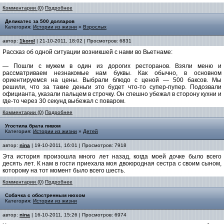
Комментарии (0)
Подробнее
Деликатес за 500 долларов
Категория:
Истории из жизни
»
Взрослых
автор:
1korol
| 21-10-2011, 18:02 | Просмотров: 6831
Рассказ об одной ситуации возникшей с нами во Вьетнаме:
— Пошли с мужем в один из дорогих ресторанов. Взяли меню и
рассматриваем незнакомые нам буквы. Как обычно, в основном
ориентируемся на цены. Выбрали блюдо с ценой — 500 баксов. Мы
решили, что за такие деньги это будет что-то супер-пупер. Подозвали
официанта, указали пальцем в строчку. Он спешно убежал в сторону кухни и
где-то через 30 секунд выбежал с поваром.
Комментарии (0)
Подробнее
Угостила брата пивом
Категория:
Истории из жизни
»
Детей
автор:
nina
| 19-10-2011, 16:01 | Просмотров: 7918
Эта история произошла много лет назад, когда моей дочке было всего
десять лет. К нам в гости приехала моя двоюродная сестра с своим сыном,
которому на тот момент было всего шесть.
Комментарии (0)
Подробнее
Собачка с обостренным нюхом
Категория:
Истории из жизни
автор:
nina
| 16-10-2011, 15:26 | Просмотров: 6974