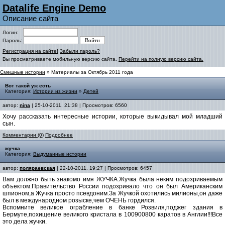
Datalife Engine Demo
Описание сайта
Логин:
Пароль:
Регистрация на сайте!
Забыли пароль?
Вы просматриваете мобильную версию сайта.
Перейти на полную версию сайта.
Смешные истории
» Материалы за Октябрь 2011 года
Вот такой уж есть
Категория:
Истории из жизни
»
Детей
автор:
nina
| 25-10-2011, 21:38 | Просмотров: 6560
Хочу рассказать интересные истории, которые выкидывал мой младший
сын.
Комментарии (0)
Подробнее
жучка
Категория:
Выдуманные истории
автор:
поляраевская
| 22-10-2011, 19:27 | Просмотров: 6457
Вам должно быть знакомо имя ЖУЧКА.Жучка была неким подозриваемым
объектом.Правительство России подозривало что он был Американским
шпионом,а Жучка просто псевдоним.За Жучкой охотились милионы,он даже
был в международном розыске,чем ОЧЕНЬ гордился.
Вспомните великое ограбление в банке Розвиля,поджег здания в
Бермуте,похищение великого кристала в 100900800 каратов в Англии!!!Все
это дела жучки.