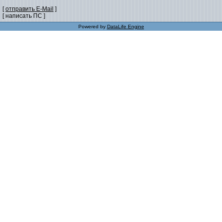
[
отправить E-Mail
]
[ написать ПС ]
Powered by
DataLife Engine