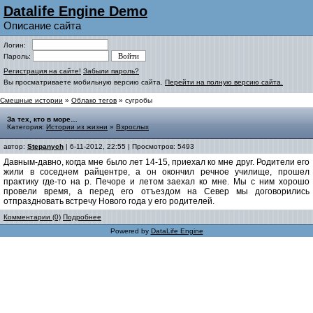
Datalife Engine Demo
Описание сайта
Логин:
Пароль:
Регистрация на сайте!
Забыли пароль?
Вы просматриваете мобильную версию сайта.
Перейти на полную версию сайта.
Смешные истории
»
Облако тегов
» сугробы
За тех, кто в море…
Категория:
Истории из жизни
»
Взрослых
автор:
Stepanych
| 6-11-2012, 22:55 | Просмотров: 5493
Давным-давно, когда мне было лет 14-15, приехал ко мне друг. Родители его
жили в соседнем райцентре, а он окончил речное училище, прошел
практику где-то на р. Печоре и летом заехал ко мне. Мы с ним хорошо
провели время, а перед его отъездом на Север мы договорились
отпраздновать встречу Нового года у его родителей.
Комментарии (0)
Подробнее
Powered by
DataLife Engine