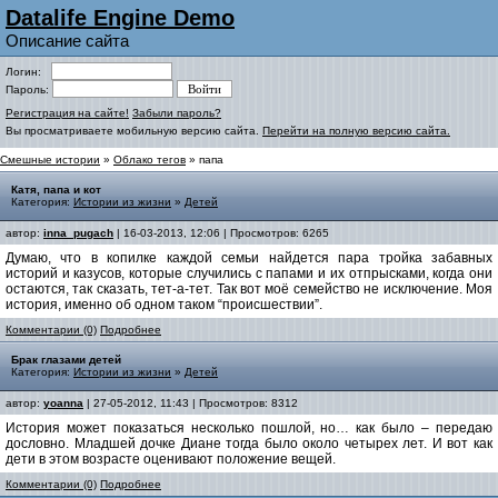
Datalife Engine Demo
Описание сайта
Логин:
Пароль:
Регистрация на сайте!
Забыли пароль?
Вы просматриваете мобильную версию сайта.
Перейти на полную версию сайта.
Смешные истории
»
Облако тегов
» папа
Катя, папа и кот
Категория:
Истории из жизни
»
Детей
автор:
inna_pugach
| 16-03-2013, 12:06 | Просмотров: 6265
Думаю, что в копилке каждой семьи найдется пара тройка забавных
историй и казусов, которые случились с папами и их отпрысками, когда они
остаются, так сказать, тет-а-тет. Так вот моё семейство не исключение. Моя
история, именно об одном таком “происшествии”.
Комментарии (0)
Подробнее
Брак глазами детей
Категория:
Истории из жизни
»
Детей
автор:
yoanna
| 27-05-2012, 11:43 | Просмотров: 8312
История может показаться несколько пошлой, но… как было – передаю
дословно. Младшей дочке Диане тогда было около четырех лет. И вот как
дети в этом возрасте оценивают положение вещей.
Комментарии (0)
Подробнее