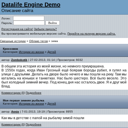
Datalife Engine Demo
Описание сайта
Логин:
Пароль:
Регистрация на сайте!
Забыли пароль?
Вы просматриваете мобильную версию сайта.
Перейти на полную версию сайта.
Смешные истории
»
Облако тегов
» зима
Кроссовок
Категория:
Истории из жизни
»
Детей
автор:
Zombokotik
| 27-02-2013, 01:14 | Просмотров: 6032
В общем эта история из моей жизни, но немного приукрашена.
В 1550х годах, когда Иван Грозный ещё боярам бороды рубил, я гулял на
улице с друзьями. Делать на дворе было нечего и мы пошли на реку. Там мы
катались на коньках и танкетках. Нас было шестеро. Всё было весело. Это
был холодный зимний вечер. Под конец дня нас осталось двое. Я и друг мой
Влад.
Комментарии (0)
Подробнее
Моя первая зимняя рыбалка
Категория:
Истории из жизни
»
Детей
автор:
Annie
| 7-01-2013, 19:19 | Просмотров: 8955
Как мы в детстве с папой на рыбалку зимой пошли
Комментарии (0)
Подробнее