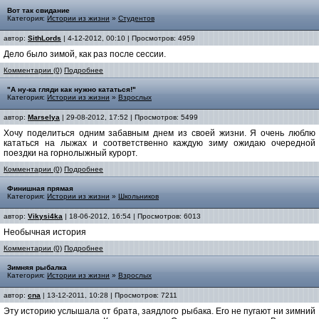
Вот так свидание
Категория:
Истории из жизни
»
Студентов
автор:
SithLords
| 4-12-2012, 00:10 | Просмотров: 4959
Дело было зимой, как раз после сессии.
Комментарии (0)
Подробнее
"А ну-ка гляди как нужно кататься!"
Категория:
Истории из жизни
»
Взрослых
автор:
Marselya
| 29-08-2012, 17:52 | Просмотров: 5499
Хочу поделиться одним забавным днем из своей жизни. Я очень люблю
кататься на лыжах и соответственно каждую зиму ожидаю очередной
поездки на горнолыжный курорт.
Комментарии (0)
Подробнее
Финишная прямая
Категория:
Истории из жизни
»
Школьников
автор:
Vikysi4ka
| 18-06-2012, 16:54 | Просмотров: 6013
Необычная история
Комментарии (0)
Подробнее
Зимняя рыбалка
Категория:
Истории из жизни
»
Взрослых
автор:
cna
| 13-12-2011, 10:28 | Просмотров: 7211
Эту историю услышала от брата, заядлого рыбака. Его не пугают ни зимний