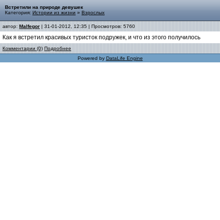
Встретили на природе девушек
Категория:
Истории из жизни
»
Взрослых
автор:
Malfegor
| 31-01-2012, 12:35 | Просмотров: 5760
Как я встретил красивых туристок подружек, и что из этого получилось
Комментарии (0)
Подробнее
Powered by
DataLife Engine