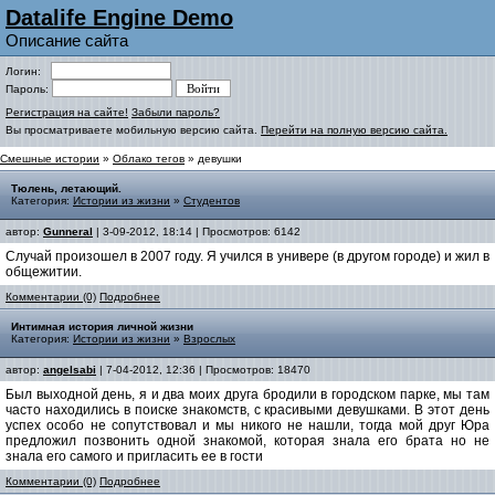
Datalife Engine Demo
Описание сайта
Логин:
Пароль:
Регистрация на сайте!
Забыли пароль?
Вы просматриваете мобильную версию сайта.
Перейти на полную версию сайта.
Смешные истории
»
Облако тегов
» девушки
Тюлень, летающий.
Категория:
Истории из жизни
»
Студентов
автор:
Gunneral
| 3-09-2012, 18:14 | Просмотров: 6142
Случай произошел в 2007 году. Я учился в универе (в другом городе) и жил в
общежитии.
Комментарии (0)
Подробнее
Интимная история личной жизни
Категория:
Истории из жизни
»
Взрослых
автор:
angelsabi
| 7-04-2012, 12:36 | Просмотров: 18470
Был выходной день, я и два моих друга бродили в городском парке, мы там
часто находились в поиске знакомств, с красивыми девушками. В этот день
успех особо не сопутствовал и мы никого не нашли, тогда мой друг Юра
предложил позвонить одной знакомой, которая знала его брата но не
знала его самого и пригласить ее в гости
Комментарии (0)
Подробнее