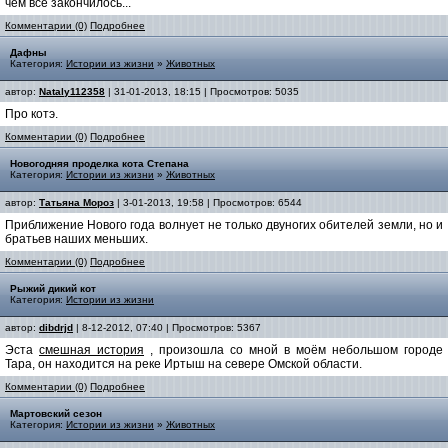
чем все закончилось...
Комментарии (0)
Подробнее
Дафны
Категория:
Истории из жизни
»
Животных
автор:
Nataly112358
| 31-01-2013, 18:15 | Просмотров: 5035
Про котэ.
Комментарии (0)
Подробнее
Новогодняя проделка кота Степана
Категория:
Истории из жизни
»
Животных
автор:
Татьяна Мороз
| 3-01-2013, 19:58 | Просмотров: 6544
Приближение Нового года волнует не только двуногих обителей земли, но и
братьев наших меньших.
Комментарии (0)
Подробнее
Рыжий дикий кот
Категория:
Истории из жизни
автор:
dibdrjd
| 8-12-2012, 07:40 | Просмотров: 5367
Эста
смешная история
, произошла со мной в моём небольшом городе
Тара, он находится на реке Иртыш на севере Омской области.
Комментарии (0)
Подробнее
Мартовский сезон
Категория:
Истории из жизни
»
Животных