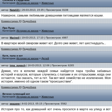
Сосиска и Сарделька
Категория:
Истории из жизни
»
Животных
автор:
Natali21
| 26-03-2013, 15:35 | Просмотров: 9108
Наверное, самыми любимыми домашними питомцами являются кошки.
Комментарии (0)
Подробнее
Про Пушу
Категория:
Истории из жизни
»
Животных
автор:
Marinell
| 19-03-2013, 17:10 | Просмотров: 4987
В квартире моей свекрови живет кот. Долго уже живет, лет шестнадцать...
Комментарии (0)
Подробнее
Катя, папа и кот
Категория:
Истории из жизни
»
Детей
автор:
inna_pugach
| 16-03-2013, 12:06 | Просмотров: 6265
Думаю, что в копилке каждой семьи найдется пара тройка забавных
историй и казусов, которые случились с папами и их отпрысками, когда они
остаются, так сказать, тет-а-тет. Так вот моё семейство не исключение. Моя
история, именно об одном таком “происшествии”.
Комментарии (0)
Подробнее
Вечено гуляющий кот
Категория:
Истории из жизни
»
Животных
автор:
ppaaww
| 8-02-2013, 05:15 | Просмотров: 5582
История про то, как домашний кот очень просился в марте на улицу и вот