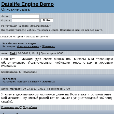
Datalife Engine Demo
Описание сайта
Логин:
Пароль:
Регистрация на сайте!
Забыли пароль?
Вы просматриваете мобильную версию сайта.
Перейти на полную версию сайта.
Смешные истории
»
Облако тегов
» Кот
Как Михась в гости ходил
Категория:
Истории из жизни
»
Животных
автор:
Radi
| 8-05-2013, 10:12 | Просмотров: 9085
Наш кот – Михаил (для своих Мишка или Михась) был товарищем
обстоятельным. Угольно-черным, любившим мясо, отдых и хорошую
компанию.
Комментарии (0)
Подробнее
Кот-летяга
Категория:
Истории из жизни
»
Животных
автор:
Marga99
| 29-03-2013, 17:31 | Просмотров: 9709
Я живу в десятиэтажном кирпичном доме на 8-ом этаже и со мной живет
мой любимец, пушистый рыжий кот по кличке Пух (шотландский хайленд-
страйт).
Комментарии (0)
Подробнее