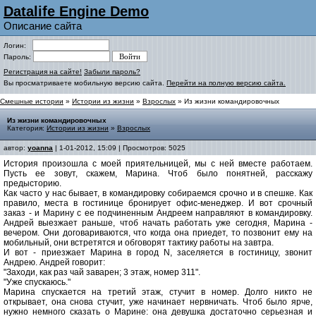
Datalife Engine Demo
Описание сайта
Логин:
Пароль:
Регистрация на сайте!
Забыли пароль?
Вы просматриваете мобильную версию сайта.
Перейти на полную версию сайта.
Смешные истории
»
Истории из жизни
»
Взрослых
» Из жизни командировочных
Из жизни командировочных
Категория:
Истории из жизни
»
Взрослых
автор:
yoanna
| 1-01-2012, 15:09 | Просмотров: 5025
История произошла с моей приятельницей, мы с ней вместе работаем.
Пусть ее зовут, скажем, Марина. Чтоб было понятней, расскажу
предысторию.
Как часто у нас бывает, в командировку собираемся срочно и в спешке. Как
правило, места в гостинице бронирует офис-менеджер. И вот срочный
заказ - и Марину с ее подчиненным Андреем направляют в командировку.
Андрей выезжает раньше, чтоб начать работать уже сегодня, Марина -
вечером. Они договариваются, что когда она приедет, то позвонит ему на
мобильный, они встретятся и обговорят тактику работы на завтра.
И вот - приезжает Марина в город N, заселяется в гостиницу, звонит
Андрею. Андрей говорит:
"Заходи, как раз чай заварен; 3 этаж, номер 311".
"Уже спускаюсь."
Марина спускается на третий этаж, стучит в номер. Долго никто не
открывает, она снова стучит, уже начинает нервничать. Чтоб было ярче,
нужно немного сказать о Марине: она девушка достаточно серьезная и