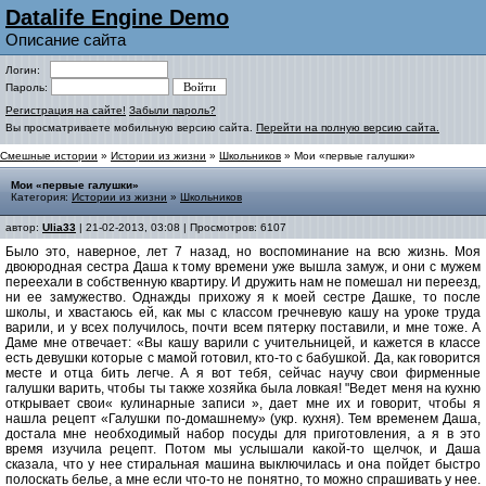
Datalife Engine Demo
Описание сайта
Логин:
Пароль:
Регистрация на сайте!
Забыли пароль?
Вы просматриваете мобильную версию сайта.
Перейти на полную версию сайта.
Смешные истории
»
Истории из жизни
»
Школьников
» Мои «первые галушки»
Мои «первые галушки»
Категория:
Истории из жизни
»
Школьников
автор:
Ulia33
| 21-02-2013, 03:08 | Просмотров: 6107
Было это, наверное, лет 7 назад, но воспоминание на всю жизнь. Моя
двоюродная сестра Даша к тому времени уже вышла замуж, и они с мужем
переехали в собственную квартиру. И дружить нам не помешал ни переезд,
ни ее замужество. Однажды прихожу я к моей сестре Дашке, то после
школы, и хвастаюсь ей, как мы с классом гречневую кашу на уроке труда
варили, и у всех получилось, почти всем пятерку поставили, и мне тоже. А
Даме мне отвечает: «Вы кашу варили с учительницей, и кажется в классе
есть девушки которые с мамой готовил, кто-то с бабушкой. Да, как говорится
месте и отца бить легче. А я вот тебя, сейчас научу свои фирменные
галушки варить, чтобы ты также хозяйка была ловкая! "Ведет меня на кухню
открывает свои« кулинарные записи », дает мне их и говорит, чтобы я
нашла рецепт «Галушки по-домашнему» (укр. кухня). Тем временем Даша,
достала мне необходимый набор посуды для приготовления, а я в это
время изучила рецепт. Потом мы услышали какой-то щелчок, и Даша
сказала, что у нее стиральная машина выключилась и она пойдет быстро
полоскать белье, а мне если что-то не понятно, то можно спрашивать у нее.