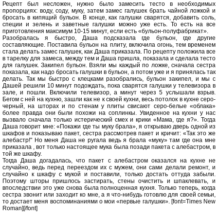
Рецепт был несложен, нужно было замесить тесто в необходимых
пропорциях: воду, соду, муку, затем замес галушек брать чайной ложкой и
бросать в кипящий бульон. В конце, как галушки сварятся, добавить соль,
специи и зелень и заветные галушки можно уже есть. То есть на все
приготовления максимум 10-15 минут, если есть «бульон-полуфабрикат».
Разобралась я быстро, Даша подсказала где бульон, где другие
составляющие. Поставила бульон на плиту, включила огонь, тем временем
стала делать замес галушек, как Даша приказала. По рецепту положила все
в тарелку для замеса, между тем и Даша пришла, показала и сделала тесто
для галушек. Закипел бульон. Взяли мы каждый по ложке, сначала сестра
показала, как надо бросать галушки в бульон, а потом уже и я принялась так
делать. Так мы быстро с клецками разобрались, бульон закипел, и мы с
Дашей решили 10 минут подождать, пока сварятся галушки у телевизора в
зале, и пошли. Включили телевизор, а минут через 5 услышали взрыв.
Бегом с ней на кухню, зашли как не к своей кухни, весь потолок в кухне серо-
черный, на шторах и по стенам у плиты свисают серо-белые «облака»
более правда они были похожи на соплинкы. Увиденное на кухни у нас
вызвало сначала только истерический смех и крики «Мама, где я?». Тогда
Даша говорит мне: «Покажи где ты муку брала», я открываю дверь одной из
шкафов и показываю пакет, сестра рассмотрев пакет и кричит: «Так это же
алебастр!" Но меня Даша не ругала ведь я брала «муку» там где она мне
приказала , вот только настоящее мука была позади пакета с алебастром, в
той же шкафу.
Тогда Даша догадалась, что пакет с алебастром оказался на кухне не
случайно, ведь перед переездом их с мужем, они сами делали ремонт, и
случайно к шкафу с мукой и поставили, только достать оттуда забыли.
Поэтому шторы пришлось застирать, стены очистить и шпаклевать, и
впоследствии это уже снова была полноценная кухня. Только теперь, когда
сестра звонит или заходит ко мне, а я что-нибудь готовлю для своей семьи,
то достает меня воспоминаниями о мои «первые галушки». [font=Times New
Roman][/font]