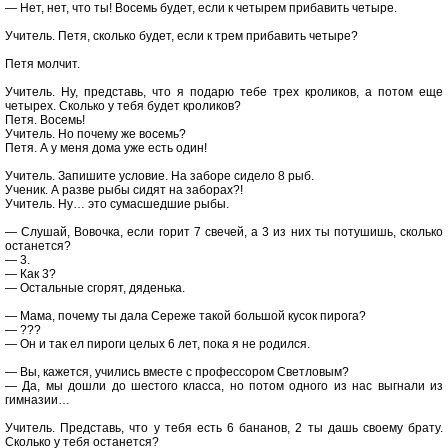
— Нет, нет, что ты! Восемь будет, если к четырем прибавить четыре.
Учитель. Петя, сколько будет, если к трем прибавить четыре?
Петя молчит.
Учитель. Ну, представь, что я подарю тебе трех кроликов, а потом еще
четырех. Сколько у тебя будет кроликов?
Петя. Восемь!
Учитель. Но почему же восемь?
Петя. А у меня дома уже есть один!
Учитель. Запишите условие. На заборе сидело 8 рыб.
Ученик. А разве рыбы сидят на заборах?!
Учитель. Ну… это сумасшедшие рыбы.
— Слушай, Вовочка, если горит 7 свечей, а 3 из них ты потушишь, сколько
останется?
— 3.
— Как 3?
— Остальные сгорят, дяденька.
— Мама, почему ты дала Сереже такой большой кусок пирога?
— ???
— Он и так ел пироги целых 6 лет, пока я не родился.
— Вы, кажется, учились вместе с профессором Светловым?
— Да, мы дошли до шестого класса, но потом одного из нас выгнали из
гимназии…
Учитель. Представь, что у тебя есть 6 бананов, 2 ты дашь своему брату.
Сколько у тебя останется?