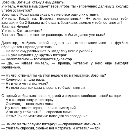
Вовочка. Вот еще, стану я ему давать!
Учитель. А если мама скажет тебе, чтобы ты непременно дал ему 2, сколько
у тебя останется?
Вовочка. 6! Когда мама уйдет, я у него все равно их отниму.
Учитель. Какой ты, Вовочка, непонятливый! Ну если все-таки тебя
заставили бы 2 банана из 6 отдать братишке, сколько у тебя останется?
Вовочка. Ничего!
Учитель. Как так ничего?
Вовочка. Пока шли все эти разговоры, я бы их давно уже съел!
Директор, любуясь игрой одного из старшеклассников в футбол,
обращается к преподавателю:
— На поле ему равных нет. А как дела у него с учебой?
— Он уже научился до круглых пятерок.
— Великолепно! — восхищается директор.
— Да, — кивает учитель, — правда, четверки у него еще выходят
корявенько.
— Ну что, отвечал ты на этой неделе по математике, Вовочка?
— Конечно, пап, два раза.
— Ну и чего же ты получил?
— Ну если еще три раза спросят, то будет «пять!».
Старший из братьев пришел домой и радостно сообщает своей матери:
— А я сегодня получил пятерку.
— Отлично, — похвалила мама.
—И у меня тожепятерка, — заявил младший.
— И за что у тебя пять? — спросила мама.
— Пять? Три по математике плюс два за поведение.
— За что же ты получил пятерку? — спрашивает мать сына.
— Учитель спросил, сколько ног у страуса. Я ответил — три.