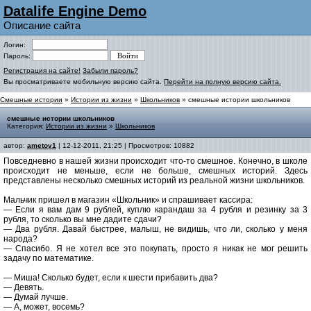
Datalife Engine Demo
Описание сайта
Логин:
Пароль:
Регистрация на сайте!
Забыли пароль?
Вы просматриваете мобильную версию сайта.
Перейти на полную версию сайта.
Смешные истории
»
Истории из жизни
»
Школьников
» смешные истории школьников
смешные истории школьников
Категория:
Истории из жизни
»
Школьников
автор:
ametov1
| 12-12-2011, 21:25 | Просмотров: 10882
Повседневно в нашей жизни происходит что-то смешное. Конечно, в школе
происходит не меньше, если не больше, смешных историй. Здесь
представлены несколько смешных историй из реальной жизни школьников.
Мальчик пришел в магазин «Школьник» и спрашивает кассира:
— Если я вам дам 9 рублей, куплю карандаш за 4 рубля и резинку за 3
рубля, то сколько вы мне дадите сдачи?
— Два рубля. Давай быстрее, малыш, не видишь, что ли, сколько у меня
народа?
— Спасибо. Я не хотел все это покупать, просто я никак не мог решить
задачу по математике.
— Миша! Сколько будет, если к шести прибавить два?
— Девять.
— Думай лучше.
— А, может, восемь?