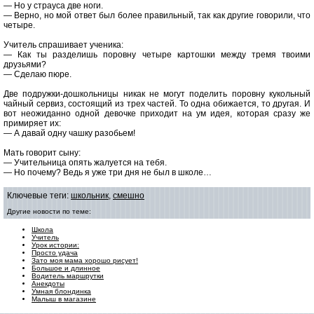
— Но у страуса две ноги.
— Верно, но мой ответ был более правильный, так как другие говорили, что
четыре.
Учитель спрашивает ученика:
— Как ты разделишь поровну четыре картошки между тремя твоими
друзьями?
— Сделаю пюре.
Две подружки-дошкольницы никак не могут поделить поровну кукольный
чайный сервиз, состоящий из трех частей. То одна обижается, то другая. И
вот неожиданно одной девочке приходит на ум идея, которая сразу же
примиряет их:
— А давай одну чашку разобьем!
Мать говорит сыну:
— Учительница опять жалуется на тебя.
— Но почему? Ведь я уже три дня не был в школе…
Ключевые теги:
школьник
,
смешно
Другие новости по теме:
Школа
Учитель
Урок истории:
Просто удача
Зато моя мама хорошо рисует!
Большое и длинное
Водитель маршрутки
Анекдоты
Умная блондинка
Малыш в магазине