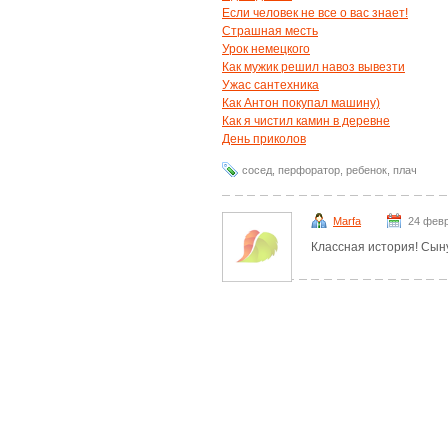
Если человек не все о вас знает!
Страшная месть
Урок немецкого
Как мужик решил навоз вывезти
Ужас сантехника
Как Антон покупал машину)
Как я чистил камин в деревне
День приколов
сосед
,
перфоратор
,
ребенок
,
плач
Marfa
24 февр
Классная история! Сыну