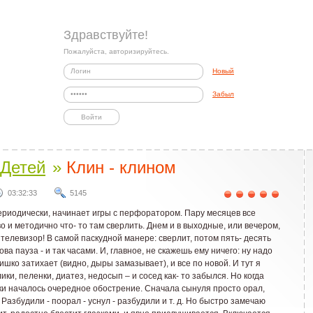
Здравствуйте!
Пожалуйста, авторизируйтесь.
Новый
Забыл
Детей
»
Клин - клином
03:32:33
5145
 периодически, начинает игры с перфоратором. Пару месяцев все
о и методично что- то там сверлить. Днем и в выходные, или вечером,
 телевизор! В самой паскудной манере: сверлит, потом пять- десять
ва пауза - и так часами. И, главное, не скажешь ему ничего: ну надо
ишко затихает (видно, дыры замазывает), и все по новой. И тут я
ики, пеленки, диатез, недосып – и сосед как- то забылся. Но когда
ки началось очередное обострение. Сначала сынуля просто орал,
Разбудили - поорал - уснул - разбудили и т. д. Но быстро замечаю