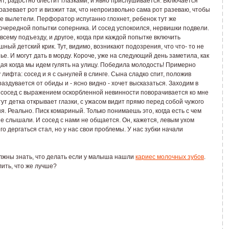
т, радостно блестит глазками, и явно прислушивается. Включается
азевает рот и визжит так, что непроизвольно сама рот разеваю, чтобы
 вылетели. Перфоратор испуганно глохнет, ребенок тут же
очередной попытки соперника. И сосед успокоился, нервишки подвели.
всему подъезду, и другое, когда при каждой попытке включить
ый детский крик. Тут, видимо, возникают подозрения, что что- то не
енье. И могут дать в морду. Короче, уже на следующий день заметила, как
дая когда мы идем гулять на улицу. Победила молодость! Примерно
лифта: сосед и я с сынулей в слинге. Сына сладко спит, положив
 раздувается от обиды и - ясно видно - хочет высказаться. Заходим в
 сосед с выражением оскорбленной невинности поворачивается ко мне
 тут детка открывает глазки, с ужасом видит прямо перед собой чужого
гня. Реально. Писк комариный. Только понимаешь это, когда есть с чем
е слышали. И сосед с нами не общается. Он, кажется, левым ухом
его дергаться стал, но у нас свои проблемы. У нас зубки начали
олжны знать, что делать если у малыша нашли
кариес молочных зубов
.
лить, что же лучше?