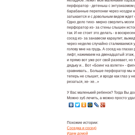
неладное: лежит мой маленький парази
перфоратор - детеныш с энтузиазмом р
барабанные перепонки через ноздри не
затыкается и с довольным видом ждет 
Одно дело тихо- мирно сверлить мозги 
перфоратор из- за стены слышен истошн
так. И не стоит это делать - в воскрес
сосед из- за занавески караулит, выжи
через неделю случайно сталкиваемся у 
голову мне на грудь. А сосед на глазах
лифт, нажимаем на двенадцатый этаж,
и прямо вот уже рот свой разевает, но
дядьку и... Вот «Боинг на взлете» - фи
сравнивать... Больше перфоратор мы н
теперь не слышит, и вроде как глаз у н
резаться, хе- хе...»
У Вас маленький ребенок? Тогда Вы д
Можно зуб лечить, а можно просто уда
Похожие истории:
Cоседка и сосед)
Идем домой