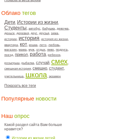
Показать весь архив
Облако
тегов
Дети
Истории из жизни
,
,
Студенты
,
,
,
,
автобус
бабушка
девочка
,
,
,
,
,
деньги
деревня
друг
друзья
зима
история
,
,
,
истории
история из жизни
кот
,
,
,
,
,
квартира
кошка
лето
любовь
,
,
,
,
,
,
магазин
мама
муж
отдых
пиво
подруга
работа
прикол
,
,
,
,
поезд
ребенок
смех
случай
,
,
,
,
розыгрыш
рыбалка
смешно
студент
,
,
,
смешная история
школа
,
,
учительница
экзамен
Показать все теги
Популярные
новости
Наш
опрос
Какой раздел сайта Вам больше
нравится?
Истории из жизни детей