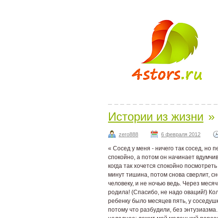
Истории из жизни
»
zero888
6 февраля 2012
« Сосед у меня - ничего так сосед, но
спокойно, а потом он начинает вдумчив
когда так хочется спокойно посмотреть
минут тишина, потом снова сверлит, сно
человеку, и не ночью ведь. Через месяч
родила! (Спасибо, не надо оваций!) Кол
ребенку было месяцев пять, у соседуш
потому что разбудили, без энтузиазма. 