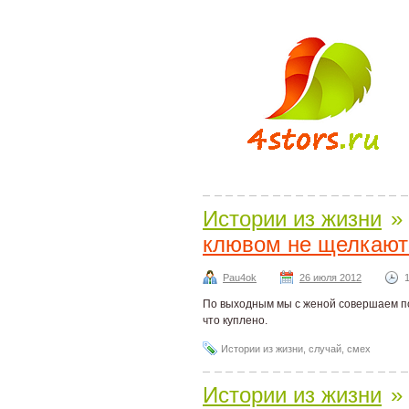
Истории из жизни
»
клювом не щелкают
Pau4ok
26 июля 2012
По выходным мы с женой совершаем пок
что куплено.
Истории из жизни
,
случай
,
смех
Истории из жизни
»