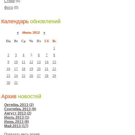
Стихи
(6)
Фото
(0)
Календарь
обновлений
«
Июль 2012
»
Пн
Вт
Ср
Чт
Пт
Сб
Вс
1
2
3
4
5
6
7
8
9
10
11
12
13
14
15
16
17
18
19
20
21
22
23
24
25
26
27
28
29
30
31
Архив
новостей
Октябрь 2013 (2)
Сентябрь 2013 (9)
Август 2013 (2)
Июль 2013 (1)
Июнь 2013 (8)
Май 2013 (17)
Показать весь архив