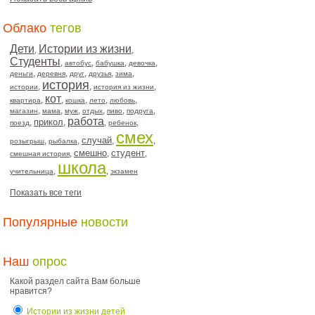
Облако
тегов
Дети
Истории из жизни
,
,
Студенты
,
,
,
,
автобус
бабушка
девочка
,
,
,
,
,
деньги
деревня
друг
друзья
зима
история
,
,
,
истории
история из жизни
кот
,
,
,
,
,
квартира
кошка
лето
любовь
,
,
,
,
,
,
магазин
мама
муж
отдых
пиво
подруга
работа
прикол
,
,
,
,
поезд
ребенок
смех
случай
,
,
,
,
розыгрыш
рыбалка
смешно
студент
,
,
,
смешная история
школа
,
,
учительница
экзамен
Показать все теги
Популярные
новости
Наш
опрос
Какой раздел сайта Вам больше
нравится?
Истории из жизни детей