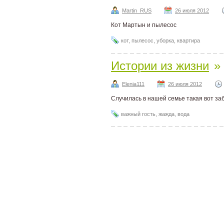
Martin_RUS
26 июля 2012
Кот Мартын и пылесос
кот
,
пылесос
,
уборка
,
квартира
Истории из жизни
»
Elenia111
26 июля 2012
Случилась в нашей семье такая вот за
важный гость
,
жажда
,
вода