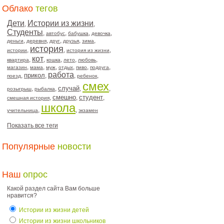
Облако
тегов
Дети
Истории из жизни
,
,
Студенты
,
,
,
,
автобус
бабушка
девочка
,
,
,
,
,
деньги
деревня
друг
друзья
зима
история
,
,
,
истории
история из жизни
кот
,
,
,
,
,
квартира
кошка
лето
любовь
,
,
,
,
,
,
магазин
мама
муж
отдых
пиво
подруга
работа
прикол
,
,
,
,
поезд
ребенок
смех
случай
,
,
,
,
розыгрыш
рыбалка
смешно
студент
,
,
,
смешная история
школа
,
,
учительница
экзамен
Показать все теги
Популярные
новости
Наш
опрос
Какой раздел сайта Вам больше
нравится?
Истории из жизни детей
Истории из жизни школьников