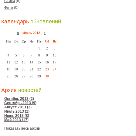
Стихи
(6)
Фото
(0)
Календарь
обновлений
«
Июнь 2012
»
Пн
Вт
Ср
Чт
Пт
Сб
Вс
1
2
3
4
5
6
7
8
9
10
11
12
13
14
15
16
17
18
19
20
21
22
23
24
25
26
27
28
29
30
Архив
новостей
Октябрь 2013 (2)
Сентябрь 2013 (9)
Август 2013 (2)
Июль 2013 (1)
Июнь 2013 (8)
Май 2013 (17)
Показать весь архив