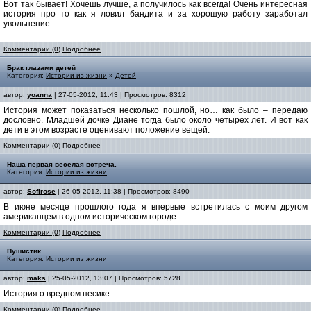
Вот так бывает! Хочешь лучше, а получилось как всегда! Очень интересная
история про то как я ловил бандита и за хорошую работу заработал
увольнение
Комментарии (0)
Подробнее
Брак глазами детей
Категория:
Истории из жизни
»
Детей
автор:
yoanna
| 27-05-2012, 11:43 | Просмотров: 8312
История может показаться несколько пошлой, но… как было – передаю
дословно. Младшей дочке Диане тогда было около четырех лет. И вот как
дети в этом возрасте оценивают положение вещей.
Комментарии (0)
Подробнее
Наша первая веселая встреча.
Категория:
Истории из жизни
автор:
Sofirose
| 26-05-2012, 11:38 | Просмотров: 8490
В июне месяце прошлого года я впервые встретилась с моим другом
американцем в одном историческом городе.
Комментарии (0)
Подробнее
Пушистик
Категория:
Истории из жизни
автор:
maks
| 25-05-2012, 13:07 | Просмотров: 5728
История о вредном песике
Комментарии (0)
Подробнее