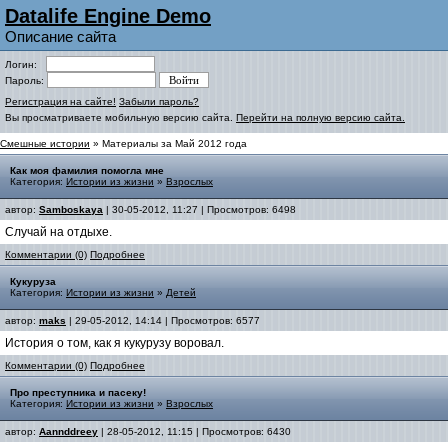
Datalife Engine Demo
Описание сайта
Логин:
Пароль:
Регистрация на сайте!
Забыли пароль?
Вы просматриваете мобильную версию сайта.
Перейти на полную версию сайта.
Смешные истории
» Материалы за Май 2012 года
Как моя фамилия помогла мне
Категория:
Истории из жизни
»
Взрослых
автор:
Samboskaya
| 30-05-2012, 11:27 | Просмотров: 6498
Случай на отдыхе.
Комментарии (0)
Подробнее
Кукуруза
Категория:
Истории из жизни
»
Детей
автор:
maks
| 29-05-2012, 14:14 | Просмотров: 6577
История о том, как я кукурузу воровал.
Комментарии (0)
Подробнее
Про преступника и пасеку!
Категория:
Истории из жизни
»
Взрослых
автор:
Aannddreey
| 28-05-2012, 11:15 | Просмотров: 6430