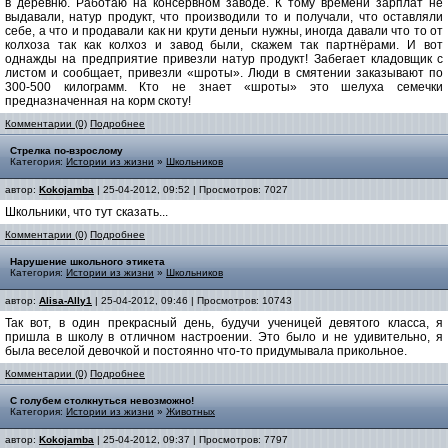
в деревню. Работаю на консервном заводе. К тому времени зарплат не
выдавали, натур продукт, что производили то и получали, что оставляли
себе, а что и продавали как ни крути деньги нужны, иногда давали что то от
колхоза так как колхоз и завод были, скажем так партнёрами. И вот
однажды на предприятие привезли натур продукт! Забегает кладовщик с
листом и сообщает, привезли «шроты». Люди в смятении заказывают по
300-500 килограмм. Кто не знает «шроты» это шелуха семечки
предназначенная на корм скоту!
Комментарии (0)
Подробнее
Стрелка по-взрослому
Категория:
Истории из жизни
»
Школьников
автор:
Kokojamba
| 25-04-2012, 09:52 | Просмотров: 7027
Школьники, что тут сказать...
Комментарии (0)
Подробнее
Нарушение школьного этикета
Категория:
Истории из жизни
»
Школьников
автор:
Alisa-Ally1
| 25-04-2012, 09:46 | Просмотров: 10743
Так вот, в один прекрасный день, будучи ученицей девятого класса, я
пришла в школу в отличном настроении. Это было и не удивительно, я
была веселой девочкой и постоянно что-то придумывала прикольное.
Комментарии (0)
Подробнее
С голубем столкнуться невозможно!
Категория:
Истории из жизни
»
Животных
автор:
Kokojamba
| 25-04-2012, 09:37 | Просмотров: 7797