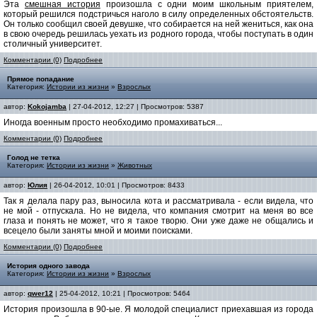
Эта
смешная история
произошла с одни моим школьным приятелем,
который решился подстричься наголо в силу определенных обстоятельств.
Он только сообщил своей девушке, что собирается на ней жениться, как она
в свою очередь решилась уехать из родного города, чтобы поступать в один
столичный университет.
Комментарии (0)
Подробнее
Прямое попадание
Категория:
Истории из жизни
»
Взрослых
автор:
Kokojamba
| 27-04-2012, 12:27 | Просмотров: 5387
Иногда военным просто необходимо промахиваться...
Комментарии (0)
Подробнее
Голод не тетка
Категория:
Истории из жизни
»
Животных
автор:
Юлия
| 26-04-2012, 10:01 | Просмотров: 8433
Так я делала пару раз, выносила кота и рассматривала - если видела, что
не мой - отпускала. Но не видела, что компания смотрит на меня во все
глаза и понять не может, что я такое творю. Они уже даже не общались и
всецело были заняты мной и моими поисками.
Комментарии (0)
Подробнее
История одного завода
Категория:
Истории из жизни
»
Взрослых
автор:
qwer12
| 25-04-2012, 10:21 | Просмотров: 5464
История произошла в 90-ые. Я молодой специалист приехавшая из города