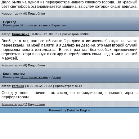
Дело было на одном из перекрестков нашего славного города. На красный
свет светофора останавливается машина, за рулем которой сидит девушка.
Комментарии (0)
Подробнее
Переезд
Категория:
Истории из жизни
»
Взрослых
автор:
krimarusya
| 6-02-2012, 08:06 | Просмотров: 35800
Вообще-то мы, как все обычные "среднестатистические" люди, не часто
переезжаем. На моей памяти, а я далеко не девочка, это был второй случай
перемены места жительства. В этот раз мы без особых приключений
перевезли вещи в новую квартиру и перебрались сами - с детьми и кошкой
Марусей.
Комментарии (0)
Подробнее
Клин - клином
Категория:
Истории из жизни
»
Детей
автор:
zero888
| 6-02-2012, 03:32 | Просмотров: 5145
Сосед у меня - ничего так сосед, но периодически, начинает игры с
перфоратором.
Комментарии (1)
Подробнее
Powered by
DataLife Engine