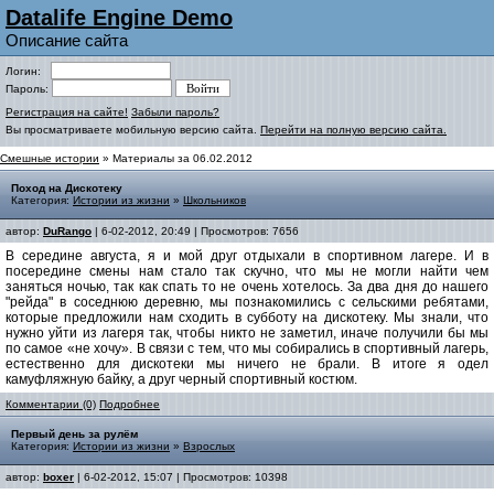
Datalife Engine Demo
Описание сайта
Логин:
Пароль:
Регистрация на сайте!
Забыли пароль?
Вы просматриваете мобильную версию сайта.
Перейти на полную версию сайта.
Смешные истории
» Материалы за 06.02.2012
Поход на Дискотеку
Категория:
Истории из жизни
»
Школьников
автор:
DuRango
| 6-02-2012, 20:49 | Просмотров: 7656
В середине августа, я и мой друг отдыхали в спортивном лагере. И в
посередине смены нам стало так скучно, что мы не могли найти чем
заняться ночью, так как спать то не очень хотелось. За два дня до нашего
"рейда" в соседнюю деревню, мы познакомились с сельскими ребятами,
которые предложили нам сходить в субботу на дискотеку. Мы знали, что
нужно уйти из лагеря так, чтобы никто не заметил, иначе получили бы мы
по самое «не хочу». В связи с тем, что мы собирались в спортивный лагерь,
естественно для дискотеки мы ничего не брали. В итоге я одел
камуфляжную байку, а друг черный спортивный костюм.
Комментарии (0)
Подробнее
Первый день за рулём
Категория:
Истории из жизни
»
Взрослых
автор:
boxer
| 6-02-2012, 15:07 | Просмотров: 10398